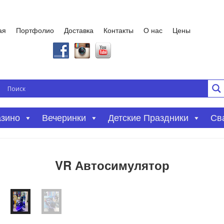
ая
Портфолио
Доставка
Контакты
О нас
Цены
азино
Вечеринки
Детские Праздники
Св
VR Автосимулятор