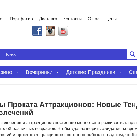
ая
Портфолио
Доставка
Контакты
О нас
Цены
азино
Вечеринки
Детские Праздники
Св
ы Проката Аттракционов: Новые Те
влечений
звлечений и аттракционов постоянно меняется и развивается, при
телей различных возрастов. Чтобы удовлетворить ожидания совре
чений и прокатов аттракционов постоянно работают над тем, что