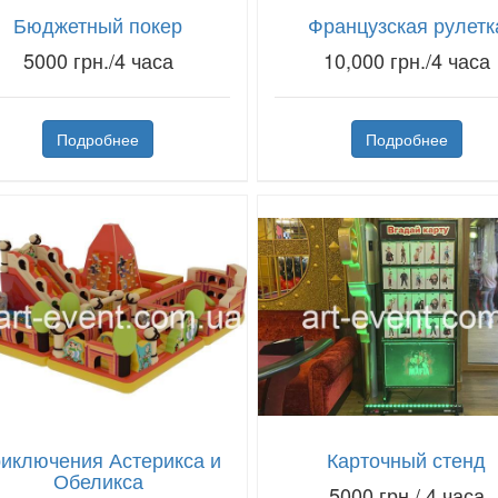
Бюджетный покер
Французская рулетк
5000 грн./4 часа
10,000 грн./4 часа
Подробнее
Подробнее
иключения Астерикса и
Карточный стенд
Обеликса
5000 грн./ 4 часа