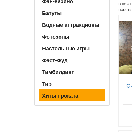
Фан-Казино
впечат
посети
Батуты
Водные аттракционы
Фотозоны
Настольные игры
Фаст-Фуд
Тимбилдинг
Тир
С
Хиты проката