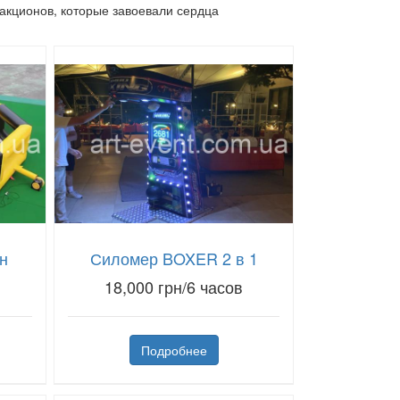
акционов, которые завоевали сердца
н
Силомер BOXER 2 в 1
в
18,000 грн/6 часов
Подробнее