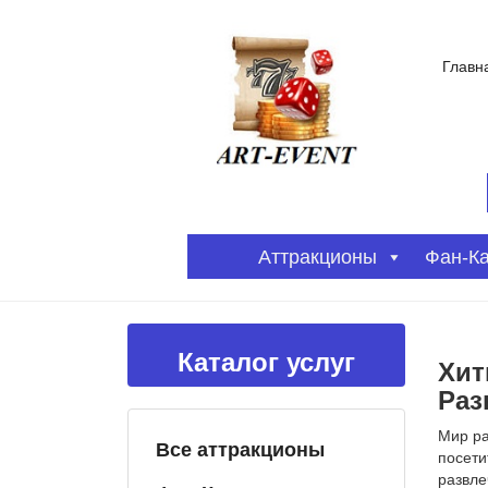
Главн
Аттракционы
Фан-К
Каталог услуг
Хит
Раз
Мир ра
Все аттракционы
посети
развле