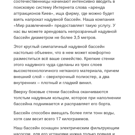
соотечественницы начинают интенсивно вводить в
поисковую систему Интернета слова «аренда
аттракционов Киев», ища фирму, где можно будет
взять напрокат надувной бассейн.
Наша компания
«Мир развлечений» предоставляет такую ​​услугу.
У
нас вы можете арендовать непрозрачный надувной
бассейн диаметром не более 3,5 метров.
Этот круглый симпатичный надувной бассейн
настолько объемен, что в нем может комфортно
разместиться всё ваше семейство.
Крепкие стенки
этого надувного чуда сделаны из трех слоев
высокотехнологичного нетканого материала, причем
внешний слой – сверхпрочный полиэстер, а два
внутренних – плотный и гладкий винил.
Вверху боковые стенки бассейна оканчиваются
толстым надувным кольцом, которое при наполнении
бассейна поднимается и расправляет его борта.
Бассейн способен вмещать более пяти тонн воды,
хотя сам весит всего 17 килограммов.
Наш бассейн оснащен электрическим фильтрующим
насосом, для его установки нужна только ровная и