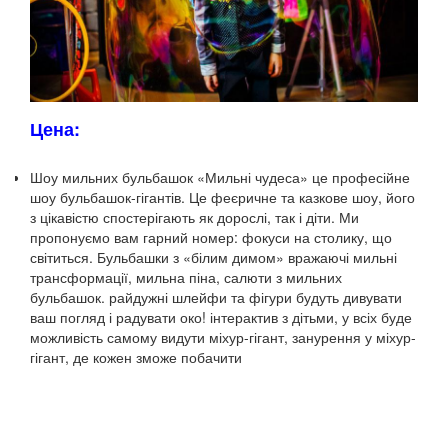
Цена:
Шоу мильних бульбашок «Мильні чудеса»
це професійне
шоу бульбашок-гігантів.
Це феєричне та казкове шоу, його
з цікавістю спостерігають як дорослі, так і діти.
Ми
пропонуємо вам гарний номер:
фокуси на столику, що
світиться.
Бульбашки з «білим димом»
вражаючі мильні
трансформації, мильна піна, салюти з мильних
бульбашок.
райдужні шлейфи та фігури будуть дивувати
ваш погляд і радувати око!
інтерактив з дітьми, у всіх буде
можливість самому видути міхур-гігант,
занурення у міхур-
гігант, де кожен зможе побачити