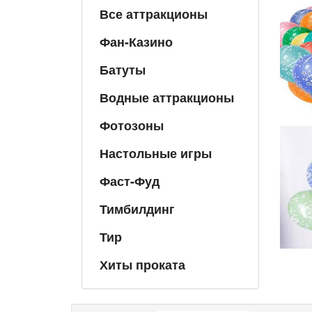
Все аттракционы
Фан-Казино
Батуты
Водные аттракционы
Фотозоны
Настольные игры
Фаст-Фуд
Тимбилдинг
Тир
Хиты проката