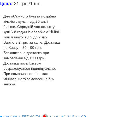
21 грн./1 шт.
Цена:
Для об'ємного букета потрібна
кількість куль – від 20 шт.
і
більше.
Середній час польоту
кулі 6-8 годин із обробкою Hi-fiot
кулі літають від 2 до 7 діб.
Вартість 2 грн.
за кулю.
Доставка
по Києву – 80-100 грн.
Безкоштовна доставка при
замовленні від 1000 грн.
Доставка поза Києвом
розраховується індивідуально.
При самовивезенні немає
мінімального замовлення 5%
знижка
Описание и
характеристики
557 42 74
113 41 09
+38 (098)
+38 (066)