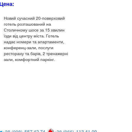
Цена:
Новий сучасний 20-поверховий
готель розташований на
Столичному шосе за 15 хвилин
їзди від центру міста.
Готель
надає номери та апартаменти,
конференц-зали, послуги
ресторану та барів, 2 тренажерні
зали, комфортний паркінг.
Описание и
характеристики
557 42 74
113 41 09
+38 (098)
+38 (066)