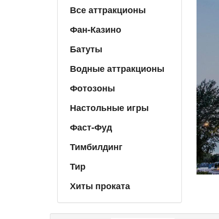
Все аттракционы
Фан-Казино
Батуты
Водные аттракционы
Фотозоны
Настольные игры
Фаст-Фуд
Тимбилдинг
Тир
Хиты проката