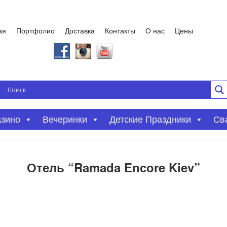
ая
Портфолио
Доставка
Контакты
О нас
Цены
азино
Вечеринки
Детские Праздники
Св
Отель “Ramada Encore Kiev”