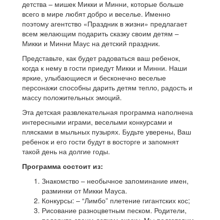
детства – мишек Микки и Минни, которые больше
всего в мире любят добро и веселье.
Именно
поэтому агентство «Праздник в жизни» предлагает
всем желающим подарить сказку своим детям –
Микки и Минни Маус на детский праздник.
Представьте, как будет радоваться ваш ребенок,
когда к нему в гости приедут Микки и Минни.
Наши
яркие, улыбающиеся и бесконечно веселые
персонажи способны дарить детям тепло, радость и
массу положительных эмоций.
Эта детская развлекательная программа наполнена
интересными играми, веселыми конкурсами и
плясками в мыльных пузырях.
Будьте уверены, Ваш
ребенок и его гости будут в восторге и запомнят
такой день на долгие годы.
Программа состоит из:
Знакомство – необычное запоминание имен,
разминки от Микки Мауса.
Конкурсы: – “Лимбо” плетение гигантских кос;
Рисование разноцветным песком.
Родители,