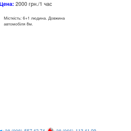
2000 грн./1 час
Цена:
Місткість: 6+1 людина.
Довжина
автомобіля 8м.
Описание и
характеристики
557 42 74
113 41 09
+38 (098)
+38 (066)