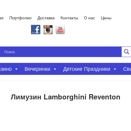
ая
Портфолио
Доставка
Контакты
О нас
Цены
азино
Вечеринки
Детские Праздники
Св
Лимузин Lamborghini Reventon