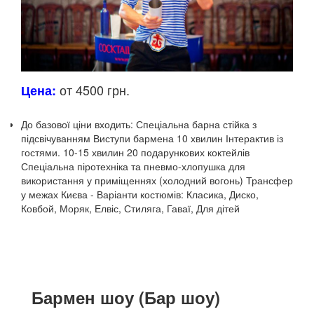
от 4500 грн.
Цена:
До базової ціни входить:
Спеціальна барна стійка з
підсвічуванням
Виступи бармена 10 хвилин
Інтерактив із
гостями.
10-15 хвилин
20 подарункових коктейлів
Спеціальна піротехніка та пневмо-хлопушка для
використання у приміщеннях (холодний вогонь)
Трансфер
у межах Києва
- Варіанти костюмів: Класика, Диско,
Ковбой, Моряк, Елвіс, Стиляга, Гаваї, Для дітей
Бармен шоу (Бар шоу)