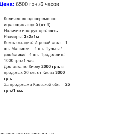
6500 грн./6 часов
Цена:
Количество одновременно
играющих людей
(от 4)
Наличие инструктора:
есть
Размеры:
3х2х1м
Комплектация:
Игровой стол – 1
шт.
Машинки – 4 шт.
Пульты /
джойстики/ - 4 шт.
Продолжить:
1000 грн./1 час
Доставка по Киеву
2000 грн.
в
пределах 20 км.
от Киева
3000
грн.
За пределами Киевской обл.
–
25
грн./1 км.
Описание и
характеристики
равляемыми машинками, но