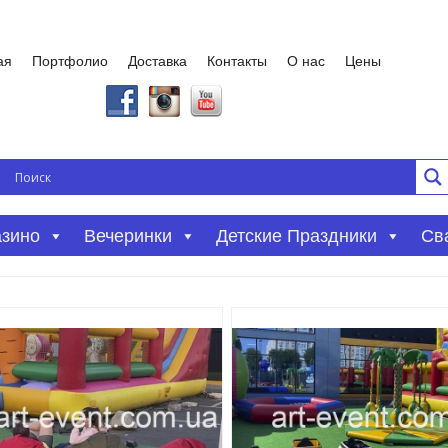
ая
Портфолио
Доставка
Контакты
О нас
Цены
азино
Вечеринки
Детские Праздники
Св