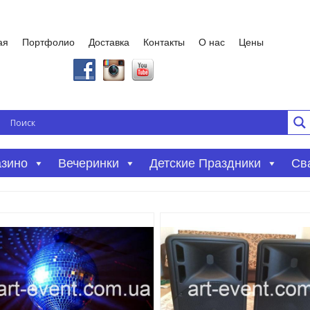
ая
Портфолио
Доставка
Контакты
О нас
Цены
азино
Вечеринки
Детские Праздники
Св