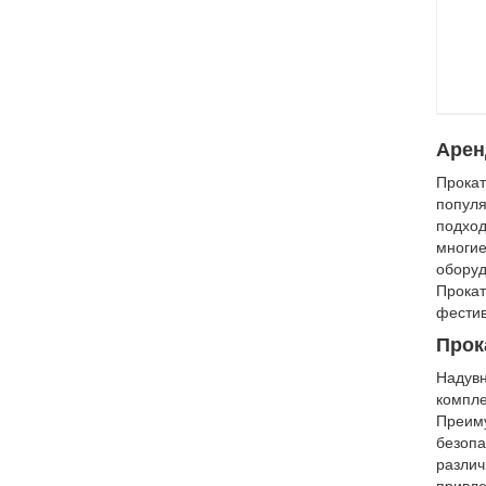
Арен
Прокат
популя
подход
многие
оборуд
Прокат
фестив
Прок
Надувн
компле
Преиму
безопа
различ
привле