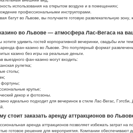
ность использования на открытом воздухе и в помещениях;
вождение профессиональными инструкторами.
вая батут во Львове, вы получаете готовую развлекательную зону,
казино во Львове — атмосфера Лас-Вегаса на ва
ы хотите удивить гостей корпоративной вечеринки, свадьбы или т
 аренда фан-казино во Львове. Это популярный формат развлечен
итых казино без игры на реальные деньги.
ав выездного фан-казино могут входить:
анская рулетка;
ые столы;
ек;
 фортуны;
сиональные крупье;
ческий декор и фотозоны.
зино идеально подходит для вечеринок в стиле Лас-Вегас, Гэтсби,
й.
му стоит заказать аренду аттракционов во Львов
сиональная аренда аттракционов позволяет избежать затрат на п
тью готовое решение для мероприятия. Компании обеспечивают дос