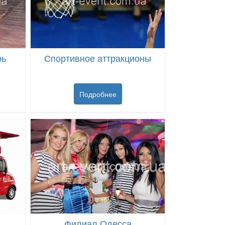
рь
Спортивное аттракционы
Подробнее
Филиал Одесса