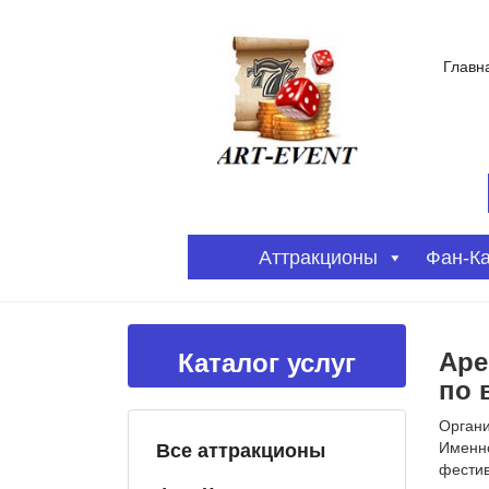
Главн
Аттракционы
Фан-К
Аре
Каталог услуг
по 
Органи
Все аттракционы
Именно
фестив