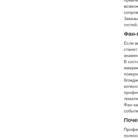
возмож
сопро
Заказы
гостей.
Фан-
Если в
станет
знамен
В сост
америк
покерн
блэкдж
колесо
профес
темати
Фан-ка
событи
Поче
Профес
полнос