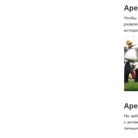
Аре
Чтобы 
развле
истори
Аре
Не за
с анти
личных