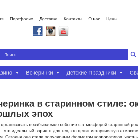
ая
Портфолио
Доставка
Контакты
О нас
Цены
азино
Вечеринки
Детские Праздники
Св
черинка в старинном стиле: о
ошлых эпох
 организовать незабываемое событие с атмосферой старинной рос
— это идеальный вариант для тех, кто ценит историческую атмосфе
. Сегодня она стала популярным форматом корпоративов, частных