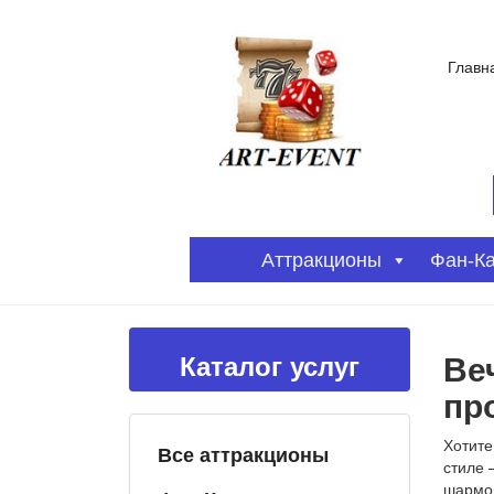
Главн
Аттракционы
Фан-К
Ве
Каталог услуг
пр
Хотите
Все аттракционы
стиле 
шармом