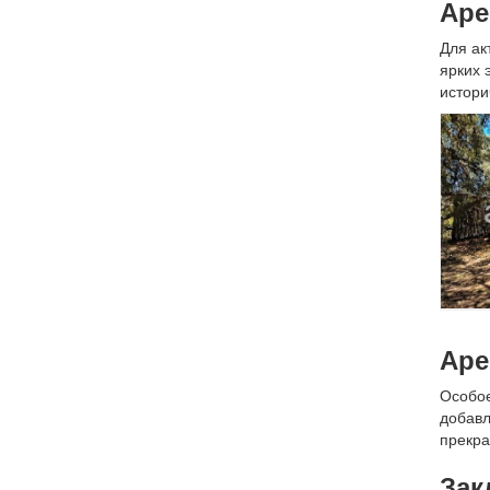
Аре
Для ак
ярких 
истори
Аре
Особое
добавл
прекра
Зак