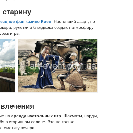
в старину
ездное фан казино Киев
.
Настоящий азарт, но
окера, рулетки и блэкджека создают атмосферу
ураж игры.
звлечения
ние на
аренду настольных игр
. Шахматы, нарды,
бя в старинном салоне. Это не только
 тематику вечера.