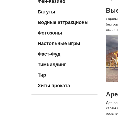
Фан-Казино
Вые
Батуты
Одним 
Водные аттракционы
без ри
старин
Фотозоны
Настольные игры
Фаст-Фуд
Тимбилдинг
Тир
Хиты проката
Аре
Для со
карты 
развле