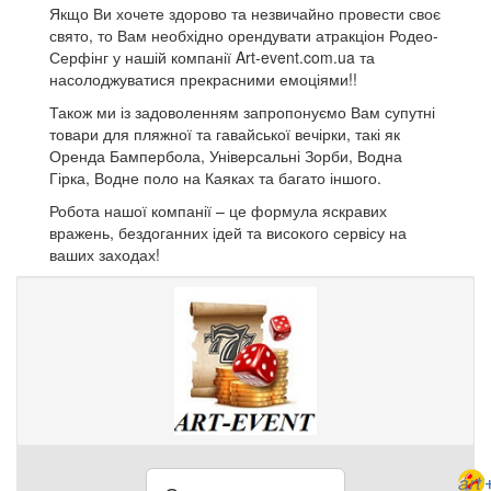
Якщо Ви хочете здорово та незвичайно провести своє
свято, то Вам необхідно орендувати атракціон Родео-
Серфінг у нашій компанії Art-event.com.ua та
насолоджуватися прекрасними емоціями!!
Також ми із задоволенням запропонуємо Вам супутні
товари для пляжної та гавайської вечірки, такі як
Оренда Бампербола, Універсальні Зорби, Водна
Гірка, Водне поло на Каяках та багато іншого.
Робота нашої компанії – це формула яскравих
вражень, бездоганних ідей та високого сервісу на
ваших заходах!
art