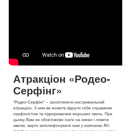
Атракціон «Родео-
Серфінг»
“Родео-Серфінг” – захоплюючо-екстримальний
атракціон. З ним ви можете відчути себе справжнім
серфінгістом та підкорювачем морських хвиль. При
цьому Вам не обов’язково їхати на океан і ловити
хвилю, варто зателефонувати нам у компанію Art-