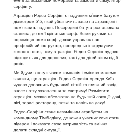
event за вказаними номерами та замовити симулятор
серфінгу.
Атракціон Родео-Серфінг є надувним м’яким батутом
діаметром 5*5, який убезпечить ваше на атракціоні і
пом’якшить падіння. Посередині батута розташована
станина, до якої кріпиться серф. Всіми рухами та
переміщеннями серф-дошки управляє наш
професійний інструктор, попередньо інструктуючи
кожного гостя, тому атракціон Родео-Серфінг чудово
підходить як для дорослих, так і для дітей віком від 5
років.
Ми йдучи в ногу з часом компанія і сміливо можемо
заявити, що атракціон Родео-Серфінг оренда Київ
чудово доповнить будь-який літній та пляжний захід,
внесе нотку захоплення та екстриму! Розмістити
атракціон можна абсолютно на будь-якій локації: дачі,
лісі, терасі ресторану, пляжі та навіть на даху!
Родео-Серфінг стане незамінним атрибутом на
командному Тімбілдінгу, де кожен учасник хоче стати
лідером і показати свою витривалість та вміння
долати складні ситуації.