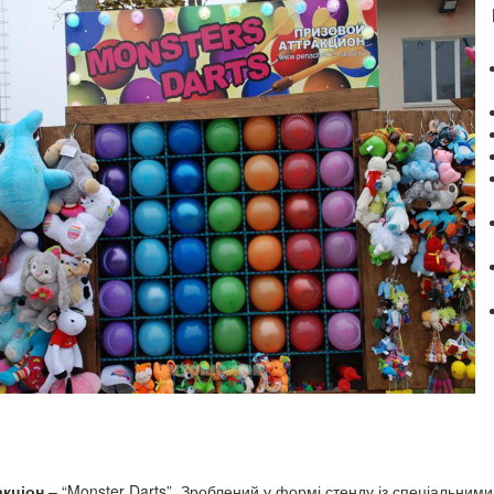
акціон
– “Monster Darts”.
Зроблений у формі стенду із спеціальними 