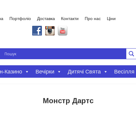
на
Портфоліо
Доставка
Контакти
Про нас
Ціни
Вечірки
Дитячі Свята
Весілля
н-Казино
Монстр Дартс