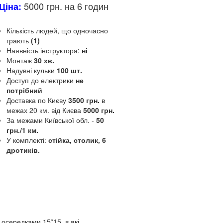
5000 грн. на 6 годин
Ціна:
Кількість людей, що одночасно
грають
(1)
Наявність інструктора:
ні
Монтаж
30 хв.
Надувні кульки
100 шт.
Доступ до електрики
не
потрібний
Доставка по Києву
3500 грн.
в
межах 20 км.
від Києва
5000 грн.
За межами Київської обл.
-
50
грн./1 км.
У комплекті:
стійка, столик, 6
дротиків.
Опис та
характеристики
осередками 15*15, в які