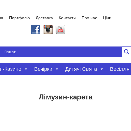
на
Портфоліо
Доставка
Контакти
Про нас
Ціни
Вечірки
Дитячі Свята
Весілля
н-Казино
Лімузин-карета