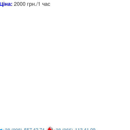
2000 грн./1 час
Ціна:
Опис та
характеристики
557 42 74
113 41 09
+38 (098)
+38 (066)