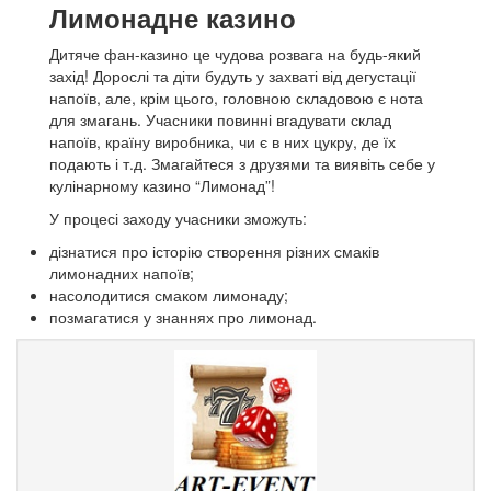
Лимонадне казино
Дитяче фан-казино це чудова розвага на будь-який
захід!
Дорослі та діти будуть у захваті від дегустації
напоїв, але, крім цього, головною складовою є нота
для змагань.
Учасники повинні вгадувати склад
напоїв, країну виробника, чи є в них цукру, де їх
подають і т.д.
Змагайтеся з друзями та виявіть себе у
кулінарному казино “Лимонад”!
У процесі заходу учасники зможуть:
дізнатися про історію створення різних смаків
лимонадних напоїв;
насолодитися смаком лимонаду;
позмагатися у знаннях про лимонад.