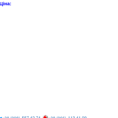
Ціна:
Опис та
характеристики
557 42 74
113 41 09
+38 (098)
+38 (066)