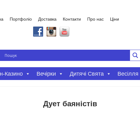
на
Портфоліо
Доставка
Контакти
Про нас
Ціни
Вечірки
Дитячі Свята
Весілля
н-Казино
Дует баяністів