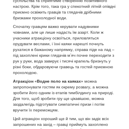
суспільства та сприятиме створенню позитивного
настрою.
Крім того, така гра у спекотний літній опівдні
приємно освіжить гравців та глядачів дрібними
бризками прохолодної води.
Спочатку гравцям важко керувати надувними
човнами, але це лише надасть їм азарт.
Коли ж
учасники атракціону освоїться, приловляться
орудувати веслами, і їхні каяки нарешті почнуть
рухатися в бажаному напрямку, справа піде на лад –
під захоплені крики глядачів м’яч почне переходити з
рук у руки, вода завирує і тисячі крапель бризнуть у
різні боки, обдаровуючи
гравець та гостей приємною
прохолодою.
Атракціон «Водне поло на каяках»
можна
запропонувати гостям як окрему розвагу, а можна
зробити його одним із етапів тимбілдингу на природі.
Для того, щоб зробити гру ще цікавішою, можна
заздалегідь підготувати симпатичні призи і потім
вручити їх переможцям.
Цей атракціон хороший ще й тим, що він задіє всіх
запрошених на захід – гравці приймуть захоплено