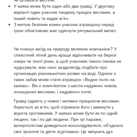
У каяка може бути один або два гравці.
У другому
варіанті один учасник тандему працює веслами, а
інший ловить та кидає м’яч.
З метою безпеки кожен учасник атракціону перед
грою обов’язково має одягнути рятувальний жилет.
Чи планує виїзд на природу великою компанією?
У
спекотний літній день краще відпочивати на березі
озера чи тихої річки, а щоб учасники такого пікніка не
нудьгували, має сенс заздалегідь подбати про
організацію різноманітних розваг на воді.
Однією з
таких забав може стати атракціон «Водне поло на
каяках».
Він є комплектом з шести надувних човнів,
оснащених веслами, і надувного поля.
Гравці сідають у човни і активно працюючи веслами,
борються за м’яч, щоб отримати його і закинути у
ворота противників.
У каяках може бути як по одній
людині, так і по дві людини.
При грі парами,
ватерполістам доведеться консолідуватися, об’єднати
свої зусилля та діяти згуртовано.
Це зміцнить дух