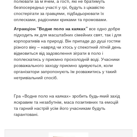
полювати за м’ячем, а гості, які не братимуть
безпосередньо участі у грі, будуть з цікавістю
спостерігати за гравцями, підбадьорювати їх
оплесками, радісними криками та промовами.
Атракціон “Водне поло на каяках”
все одно добре
підходить як для масштабних сімейних свят, так і для
корпоративів на природі.
Він припаде до душі гостям
різного віку – навряд чи хтось у спекотний літній день
відмовиться від задоволення зіграти в поло і
поплескатись у приємно прохолодній воді.
Учасники
розважального заходу приємно здивуються, коли
організатори запропонують їм розважитись у такий
нетривіальний спосіб.
Гра «Водне поло на каяках» зробить будь-який захід
яскравим та незабутнім, маса позитивних та емоцій
та гарний настрій усім його учасникам будуть
гарантовані.