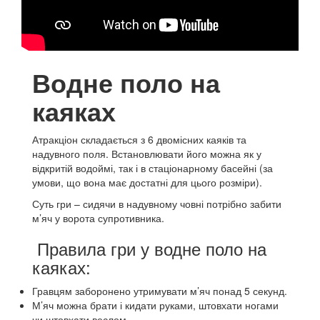
Водне поло на
каяках
Атракціон складається з 6 двомісних каяків та
надувного поля.
Встановлювати його можна як у
відкритій водоймі, так і в стаціонарному басейні (за
умови, що вона має достатні для цього розміри).
Суть гри – сидячи в надувному човні потрібно забити
м’яч у ворота супротивника.
Правила гри у водне поло на
каяках:
Гравцям заборонено утримувати м’яч понад 5 секунд.
М’яч можна брати і кидати руками, штовхати ногами
чи штовхати веслом.