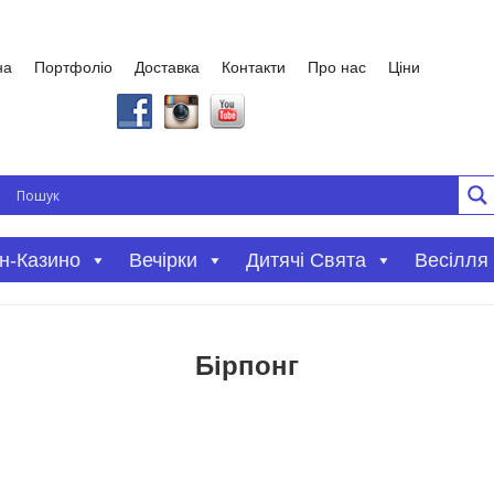
на
Портфоліо
Доставка
Контакти
Про нас
Ціни
Вечірки
Дитячі Свята
Весілля
н-Казино
Бірпонг