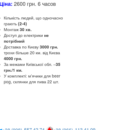
2600 грн. 6 часов
Ціна:
Кількість людей, що одночасно
грають
(2-4)
Монтаж
30 хв.
Доступ до електрики
не
потрібний
Доставка по Києву
3000 грн.
трохи більше 20 км.
від Києва
4000 грн.
За межами Київської обл.
–
35
грн./1 км.
У комплекті: м'ячики для beer
pog, склянки для пива 22 шт.
Опис та
характеристики
557 42 74
113 41 09
+38 (098)
+38 (066)