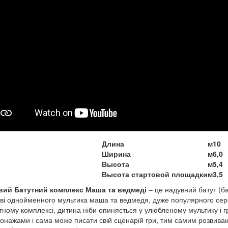
Длина
м
10
Ширина
м
6,0
Высота
м
5,4
Высота стартовой площадки
м
3,5
овий Батутний комплекс Маша та ведмеді
– це надувний батут (б
ві однойменного мультика маша та ведмедя, дуже популярного сер
тному комплексі, дитина ніби опиняється у улюбленому мультику і 
онажами і сама може писати свій сценарій гри, тим самим розвиваю