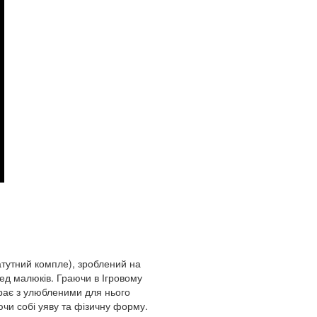
атутний компле), зроблений на
ед малюків. Граючи в Ігровому
грає з улюбленими для нього
чи собі уяву та фізичну форму.