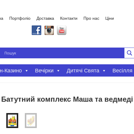
на
Портфоліо
Доставка
Контакти
Про нас
Ціни
Вечірки
Дитячі Свята
Весілля
н-Казино
Батутний комплекс Маша та ведмеді