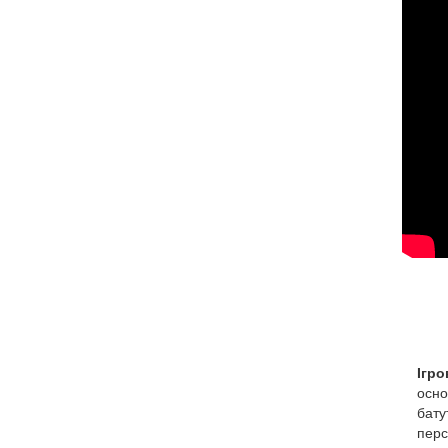
Ігр
осно
бату
перс