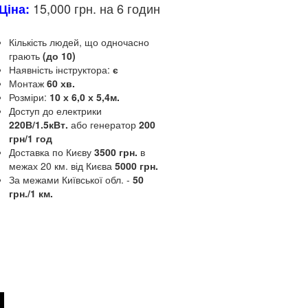
15,000 грн. на 6 годин
Ціна:
Кількість людей, що одночасно
грають
(до 10)
Наявність інструктора:
є
Монтаж
60 хв.
Розміри:
10 х 6,0 х 5,4м.
Доступ до електрики
220В/1.5кВт.
або генератор
200
грн/1 год
Доставка по Києву
3500 грн.
в
межах 20 км.
від Києва
5000 грн.
За межами Київської обл.
-
50
грн./1 км.
Опис та
характеристики