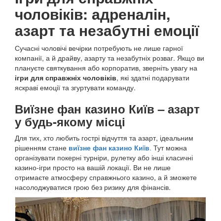
чоловіків: адреналін,
азарт та незабутні емоції
Сучасні чоловічі вечірки потребують не лише гарної
компанії, а й драйву, азарту та незабутніх розваг. Якщо ви
плануєте святкування або корпоратив, зверніть увагу на
ігри для справжніх чоловіків
, які здатні подарувати
яскраві емоції та згуртувати команду.
Виїзне фан казино Київ – азарт
у будь-якому місці
Для тих, хто любить гострі відчуття та азарт, ідеальним
рішенням стане
виїзне фан казино Київ
.
Тут можна
організувати покерні турніри, рулетку або інші класичні
казино-ігри просто на вашій локації. Ви не лише
отримаєте атмосферу справжнього казино, а й зможете
насолоджуватися грою без ризику для фінансів.