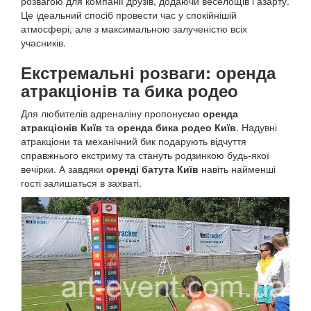
розвагою для компанії друзів, додаючи веселощів і азарту.
Це ідеальний спосіб провести час у спокійнішій
атмосфері, але з максимальною залученістю всіх
учасників.
Екстремальні розваги: оренда
атракціонів та бика родео
Для любителів адреналіну пропонуємо
оренда
атракціонів Київ
та
оренда бика родео Київ
. Надувні
атракціони та механічний бик подарують відчуття
справжнього екстриму та стануть родзинкою будь-якої
вечірки. А завдяки
оренді батута Київ
навіть найменші
гості залишаться в захваті.