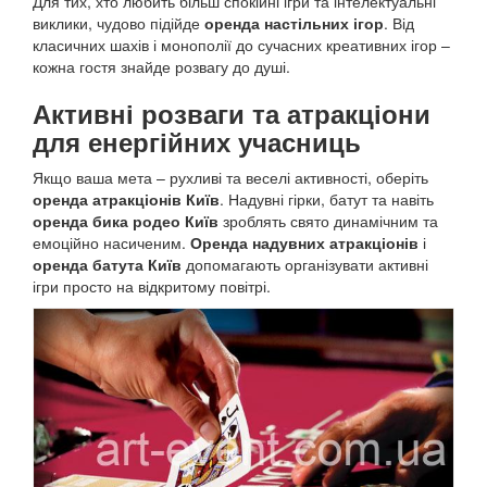
Для тих, хто любить більш спокійні ігри та інтелектуальні
виклики, чудово підійде
оренда настільних ігор
. Від
класичних шахів і монополії до сучасних креативних ігор –
кожна гостя знайде розвагу до душі.
Активні розваги та атракціони
для енергійних учасниць
Якщо ваша мета – рухливі та веселі активності, оберіть
оренда атракціонів Київ
. Надувні гірки, батут та навіть
оренда бика родео Київ
зроблять свято динамічним та
емоційно насиченим.
Оренда надувних атракціонів
і
оренда батута Київ
допомагають організувати активні
ігри просто на відкритому повітрі.