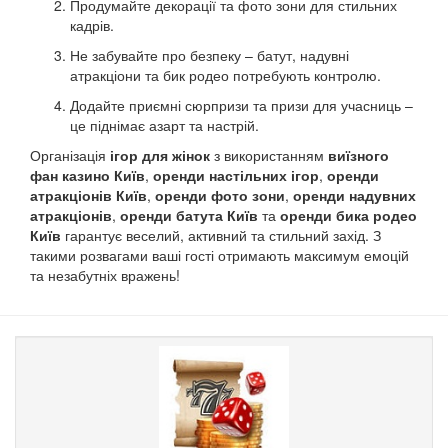
Продумайте декорації та фото зони для стильних
кадрів.
Не забувайте про безпеку – батут, надувні
атракціони та бик родео потребують контролю.
Додайте приємні сюрпризи та призи для учасниць –
це піднімає азарт та настрій.
Організація
ігор для жінок
з використанням
виїзного
фан казино Київ
,
оренди настільних ігор
,
оренди
атракціонів Київ
,
оренди фото зони
,
оренди надувних
атракціонів
,
оренди батута Київ
та
оренди бика родео
Київ
гарантує веселий, активний та стильний захід. З
такими розвагами ваші гості отримають максимум емоцій
та незабутніх вражень!