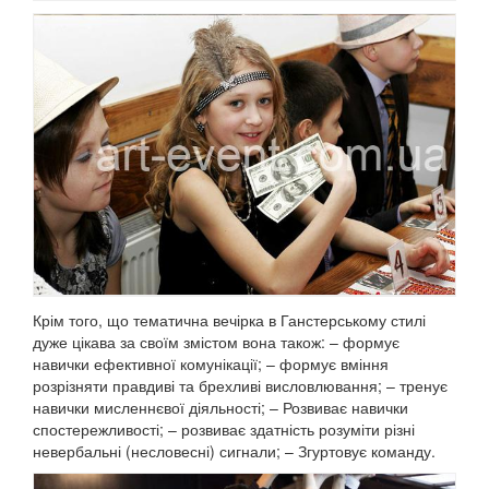
Крім того, що тематична вечірка в Ганстерському стилі
дуже цікава за своїм змістом вона також: – формує
навички ефективної комунікації;
– формує вміння
розрізняти правдиві та брехливі висловлювання;
– тренує
навички мисленнєвої діяльності;
– Розвиває навички
спостережливості;
– розвиває здатність розуміти різні
невербальні (несловесні) сигнали;
– Згуртовує команду.