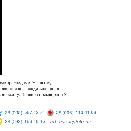
ими краєвидами.
У нашому
поверсі, яка знаходиться просто
кого мосту.
Правила приміщення
У
557 42 74
113 41 09
+38 (098)
+38 (066)
188 18 45
art_event@ukr.net
+38 (093)