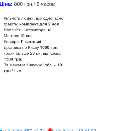
800 грн./ 6 часов
Ціна:
Кількість людей, що одночасно
грають:
комплект для 2 чол.
Наявність інструктора:
ні
Монтаж
10 хв.
Розміри:
Гігантські
Доставка по Києву
1000 грн.
трохи більше 20 км.
від Києва
1500 грн.
За межами Київської обл.
–
10
грн./1 км.
557 42 74
113 41 09
+38 (098)
+38 (066)