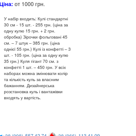
от 1000 грн.
Ціна:
У набір входить:
Кулі стандартні
30 см - 15 шт.
- 255 грн.
(ціна за
одну кулю 15 грн. + 2 грн.
обробка)
Зірочки фольговані 45
см. – 7 штук – 385 грн.
(ціна
однієї 55 грн.)
Кулі із конфетті – 3
шт.
- 105 грн.
(ціна за одну кулю
35 грн.)
Куля гігант 70 см. з
конфетті 1 шт.
– 450 грн.
У всіх
наборах можна змінювати колір
та кількість куль за власним
бажанням.
Дизайнерська
розстановка куль і вантажівки
входять у вартість.
557 42 74
113 41 09
+38 (098)
+38 (066)