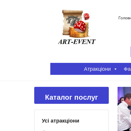
Голов
Атракціони
Фа
Каталог послуг
Усі атракціони