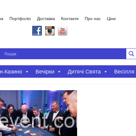
на
Портфоліо
Доставка
Контакти
Про нас
Ціни
Вечірки
Дитячі Свята
Весілля
н-Казино