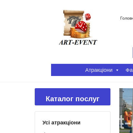
Голов
Атракціони
Фа
Каталог послуг
Усі атракціони