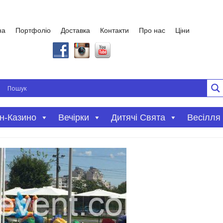
на
Портфоліо
Доставка
Контакти
Про нас
Ціни
Вечірки
Дитячі Свята
Весілля
н-Казино