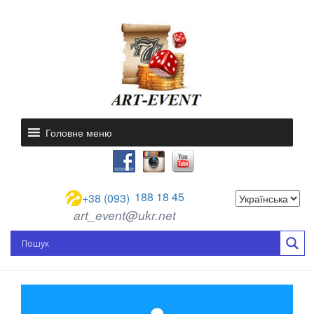
Головне меню
188 18 45
+38 (093)
art_event@ukr.net